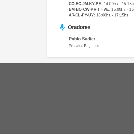
CO-EC-JM-KY-PE
: 14:00hs - 15:15h
BM-BO-CW-PR-TT-VE
: 15:00hs - 16
AR-CL-PY-UY
: 16:00hs - 17:15hs.
keyboard_voice
Oradores
Pablo Sadier
Presales Engineer