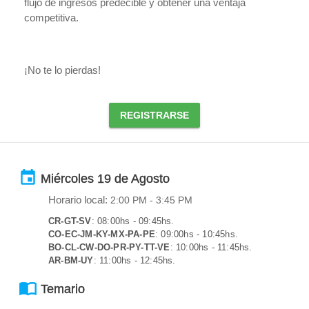
flujo de ingresos predecible y obtener una ventaja
competitiva.
¡No te lo pierdas!
REGISTRARSE
event
Miércoles 19 de Agosto
Horario local:
2:00 PM
- 3:45 PM
CR-GT-SV
: 08:00hs - 09:45hs.
CO-EC-JM-KY-MX-PA-PE
: 09:00hs - 10:45hs.
BO-CL-CW-DO-PR-PY-TT-VE
: 10:00hs - 11:45hs.
AR-BM-UY
: 11:00hs - 12:45hs.
import_contacts
Temario